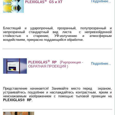
®
Подробнее...
PLEXIGLAS
GS и XT
Блестящий и ударопрочный,
п
розрачный
, полупрозрачный
и
непрозрачный
стандартный вид
листа
с
непревзойденной
стойкостью к старению, УФ-излучению и атмосферным
воздействиям, прекрасно поддающийся обработке.
®
PLEXIGLAS
RP
(Рирпроекция -
Подробнее...
ОБРАТНАЯ ПРОЕКЦИЯ
)
Представление начинается! Занимайте место перед
экраном,
устраивайтесь поудобнее и наслаждайтесь контрастным, ярким и
неискажаемым изображением с помощью тыловой проекции на
PLEXIGLAS® RP
.