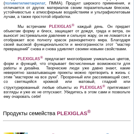
(
полиметилметакрилат
, ПММА). Продукт широкого применения, и
отличается от других материалов своим поразительным блеском,
устойчивостью к атмосферным воздействиям и ультрафиолетовым
лучам, а также простотой обработки.
®
Мы встречаем
PLEXIGLAS
каждый день. Он придает
объектам форму и блеск, защищает от дождя, града и ветра, он
выносит экстремальное давление и сильную жару, он не ломается и
отображает всю полноту красок разноцветного мира. Благодаря
своей высокой функциональности и многогранности этот "мастер
превращений" снова и снова удивляет своими новыми свойствами.
®
PLEXIGLAS
предлагает многообразие уникальных цветов,
форм и функций, что открывает бесчисленные возможности для
работы и дизайна.
Творческие люди уже давно знают, какие
невероятно захватывающие проекты можно претворить в жизнь с
этим "мастером на все руки". Прозрачный или рассеивающий свет,
со светящейся кромкой или матовый, гладкий или
®
структурированный: любые объекты из
PLEXIGLAS
притягивают
взгляды и уже их не отпускают. Убедитесь в этом сами и позвольте
ему очаровать себя!
®
Продукты семейства
PLEXIGLAS